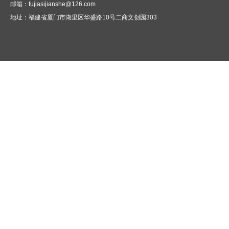
邮箱：fujiasijianshe@126.com
地址：
福建省厦门市湖里区华盛路10号二商文创园303